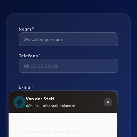
Naam *
Telefoon *
E-mail
Van der Stelt
🏠
×
Online — afspraak inplannen
Gewenste dienst
Hallo! Ik help u een gratis
offerteafspraak
inplannen — op
een avond die u schikt.