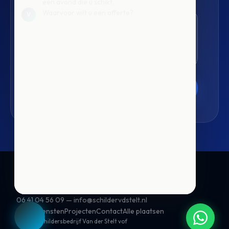
Omschrijving
Waarvoor wilt u een offerte?
V
Binnenschilderwerk
Buitenschilderwerk
Latexspuiten
Lakspuiten
Waterschade & Verzekering
Offerte aanvragen
Meerdere / Weet ik nog niet
Schildersbedrijf Van der Stelt
Diderica Mijnsenstraat, 4822WH Breda
06 41 04 56 09
—
info@schildervdstelt.nl
Home
Diensten
Projecten
Contact
Alle plaatsen
© 2026 Schildersbedrijf Van der Stelt vof