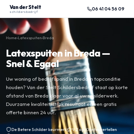
Van der Stelt
06 41 04 56 09
schildersbedrijf
Home
›
Latexspuiten
›
Breda
Latexspuiten in Breda —
Snel & Egaal
Uw woning of bedrijfspand in Breda in topconditie
houden? Van der Stelt Schildersbedrijf staat op korte
afstand van Breda klaar voor al uw schilderwerk.
Duurzame kwaliteit, strak resultaat en een gratis
offerte binnen 24 uur.
De Betere Schilder keurmerk
9.2 op Klantenvertellen